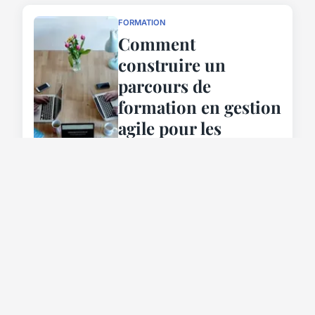
FORMATION
Comment
construire un
parcours de
formation en gestion
agile pour les
équipes de
développement
logiciel ?
3 mars 2024
FORMATION
Quelles stratégies
innovantes pour