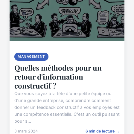
MANAGEMENT
Quelles méthodes pour un
retour d'information
constructif ?
Que vous soyez à la tête d'une petite équipe ou
d'une grande entreprise, comprendre comment
donner un feedback constructif à vos employés est
une compétence essentielle. C'est un outil puissant
pour s...
3 mars 2024
6 min de lecture →