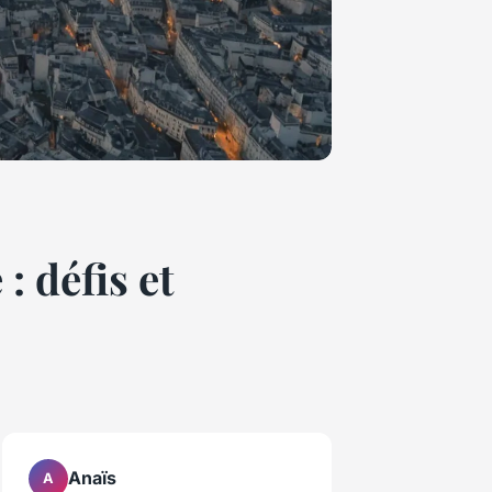
: défis et
Anaïs
A